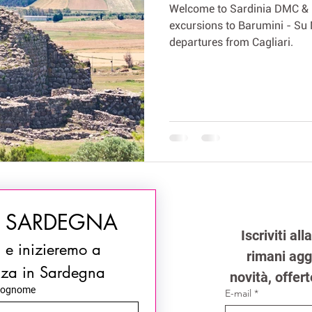
Welcome to Sardinia DMC & M
excursions to Barumini - Su 
departures from Cagliari.
N SARDEGNA
Iscriviti al
i e inizieremo a 
rimani aggi
nza in Sardegna
novità, offert
ognome
E-mail
*