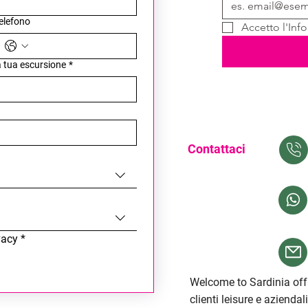
elefono
Accetto l'Info
la tua escursione
*
Contattaci
vacy
*
Welcome to Sardinia offr
clienti leisure e aziendal