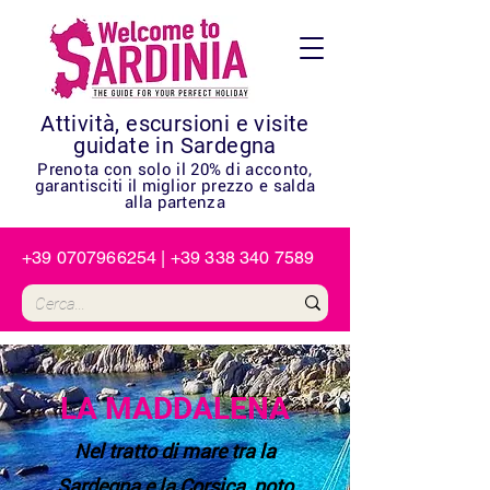
Attività, escursioni e visite
guidate in Sardegna
Prenota con solo il 20% di acconto,
garantisciti il miglior prezzo e salda
alla partenza
+39 0707966254
|
+39 338 340 7589
LA MADDALENA
Nel tratto di mare tra la
Sardegna e la Corsica, noto