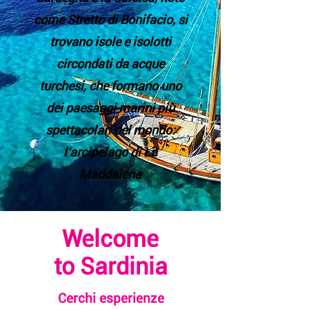
come Stretto di Bonifacio, si
trovano isole e isolotti
circondati da acque
turchesi, che formano uno
dei paesaggi marini più
spettacolari del mondo:
l'arcipelago di La
Maddalena
Welcome
to Sardinia
Cerchi esperienze