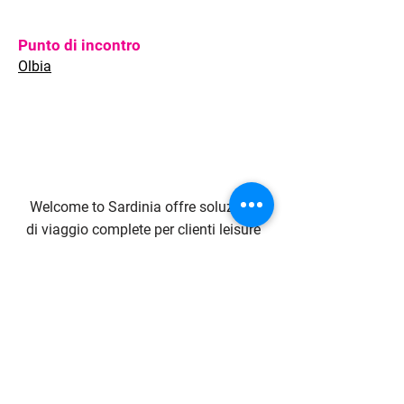
Punto di incontro
Olbia
Welcome to Sardinia offre soluzioni
di viaggio complete per clienti leisure
e aziendali, siano essi viaggiatori
individuali o gruppi di qualsiasi
dimensione.
Il nostro impegno è rivolto alla
qualità dei servizi, alla flessibilità,
alla rapidità di risposta e alle