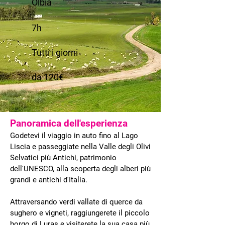
Olbia
7h
Tutti i giorni
da 120€
Panoramica dell'esperienza
Godetevi il viaggio in auto fino al Lago
Liscia e passeggiate nella Valle degli Olivi
Selvatici più Antichi, patrimonio
dell'UNESCO, alla scoperta degli alberi più
grandi e antichi d'Italia.
Attraversando verdi vallate di querce da
sughero e vigneti, raggiungerete il piccolo
borgo di Luras e visiterete la sua casa più