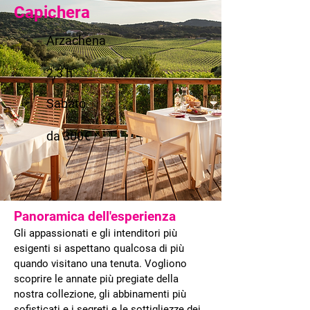
Capichera
Arzachena
2,3 h
Sabato
da 300€
Panoramica dell'esperienza
Gli appassionati e gli intenditori più
esigenti si aspettano qualcosa di più
quando visitano una tenuta. Vogliono
scoprire le annate più pregiate della
nostra collezione, gli abbinamenti più
sofisticati e i segreti e le sottigliezze dei