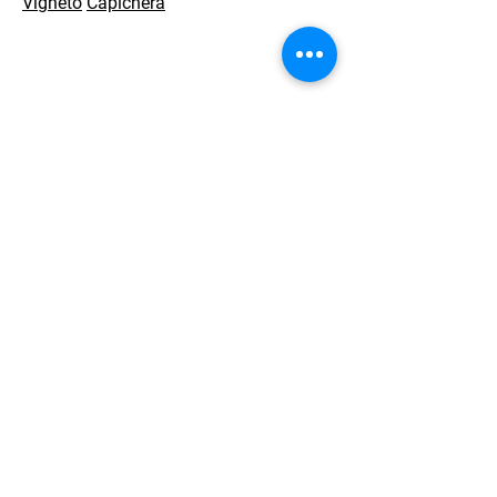
Vigneto
Capichera
Welcome to Sardinia offre soluzioni
di viaggio complete per clienti leisure
e aziendali, siano essi viaggiatori
individuali o gruppi di qualsiasi
dimensione.
Il nostro impegno è rivolto alla
qualità dei servizi, alla flessibilità,
alla rapidità di risposta e alle
condizioni altamente competitive.
Contact Us