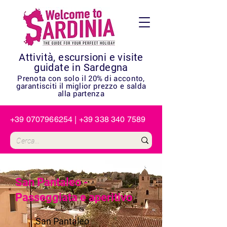
Attività, escursioni e visite
guidate in Sardegna
Prenota con solo il 20% di acconto,
garantisciti il miglior prezzo e salda
alla partenza
+39 0707966254
|
+39 338 340 7589
San Pantaleo -
Passeggiata e aperitivo
San Pantaleo