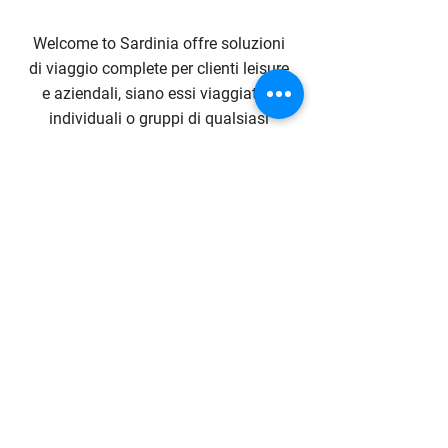
Welcome to Sardinia offre soluzioni
di viaggio complete per clienti leisure
e aziendali, siano essi viaggiatori
individuali o gruppi di qualsiasi
dimensione.
Il nostro impegno è rivolto alla
qualità dei servizi, alla flessibilità,
alla rapidità di risposta e alle
condizioni altamente competitive.
Contact Us
Phone
WhatsApp
E-mail