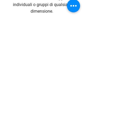
individuali o gruppi di qualsiasi
dimensione.
Il nostro impegno è rivolto alla
qualità dei servizi, alla flessibilità,
alla rapidità di risposta e alle
condizioni altamente competitive.
Contact Us
Phone
WhatsApp
E-mail
SUD SARDEGNA
Tel:
+39 0707966254
WhatsApp:
+393383407589