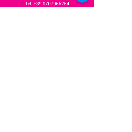
Tel:
+39 0707966254
WhatsApp:
+393383407589
info@welcometosardinia.info
NORD SARDEGNA
Tel.
+39 07891776829
WhatsApp:
+393383407589
sanpantaleodesk@welcometosardinia.i
nfo
Chi siamo
Ville e Resort
Welcome to Sardinia DMC & MICE is a