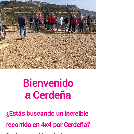
te ofrece mar, naturaleza,
aventura y siempre con 4x4
y guías expertos.
Bienvenido
a Cerdeña
¿Estás buscando un increíble
recorrido en 4x4 por Cerdeña?