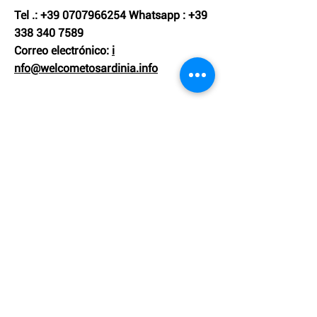
Tel
.:
+39 0707966254
Whatsapp
:
+39
338 340 7589
Correo electrónico:
i
nfo@welcometosardinia.info