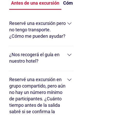
Antes de una excursión
Cómo elegir un tour
Reservé una excursión pero
no tengo transporte.
¿Cómo me pueden ayudar?
Si lo necesita, con gusto le
organizaremos un traslado.
¿Nos recogerá el guía en
nuestro hotel?
- En las visitas guiadas en grupo, deberá
encontrarse con su guía en el punto de
Reservé una excursión en
encuentro específico.- En una excursión
grupo compartido, pero aún
privada podemos acordar un punto de
no hay un número mínimo
encuentro diferente, y podemos
de participantes. ¿Cuánto
organizar un traslado o recogerle en su
tiempo antes de la salida
hotel.
sabré si se confirma la