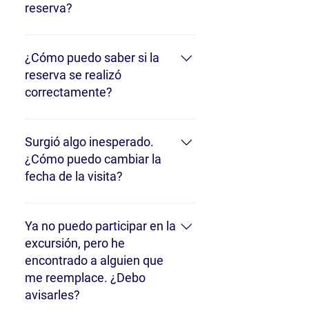
reserva?
Nos pondremos en contacto con usted
con unos días de antelación, al menos
¿Cómo puedo saber si la
un día, para informarle y poder ayudarle
reserva se realizó
a cambiar la fecha y la hora de la
correctamente?
excursión.
El proceso de reserva se completa
cuando reciba nuestro correo
Surgió algo inesperado.
electrónico de confirmación con el bono
¿Cómo puedo cambiar la
que incluye toda la información sobre la
fecha de la visita?
excursión y el punto de encuentro.
Puedes escribirnos un correo
electrónico a
Ya no puedo participar en la
info@welcometosardinia.info y nuestra
excursión, pero he
oficina de reservas te ayudará a
encontrado a alguien que
modificar la fecha del tour.
me reemplace. ¿Debo
avisarles?