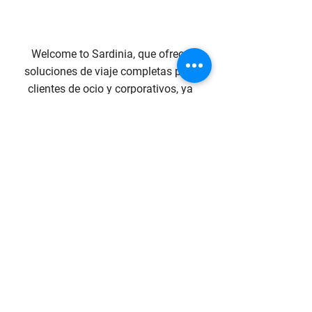
Welcome to Sardinia, que ofrece
soluciones de viaje completas para
clientes de ocio y corporativos, ya
sean viajeros individuales o grupos
de cualquier tamaño.
Calidad de servicios, enfoque
flexible, respuesta rápida y
condiciones altamente competitivas
son nuestro compromiso.
Contact Us