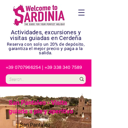
Actividades, excursiones y
visitas guiadas en Cerdeña
Reserva con solo un 20% de depósito,
garantiza el mejor precio y paga a la
salida.
+39 0707966254
|
+39 338 340 7589
San Pantaleo - Visita
guiada a pie y aperitivo
San Pantaleo