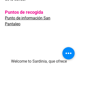
Puntos de recogida
Punto de información San
Pantaleo
Welcome to Sardinia, que ofrece
soluciones de viaje completas para
clientes de ocio y corporativos, ya
sean viajeros individuales o grupos
de cualquier tamaño.
Calidad de servicios, enfoque
flexible, respuesta rápida y