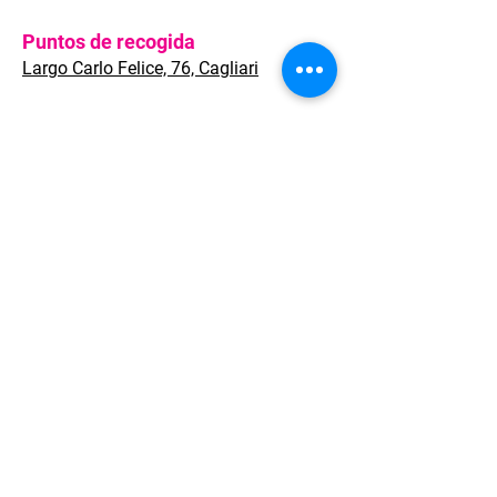
Puntos de recogida
Largo Carlo Felice, 76, Cagliari
Welcome to Sardinia, que ofrece
soluciones de viaje completas para
clientes de ocio y corporativos, ya
sean viajeros individuales o grupos
de cualquier tamaño.
Calidad de servicios, enfoque
flexible, respuesta rápida y
condiciones altamente competitivas
son nuestro compromiso.