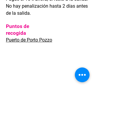
No hay penalización hasta 2 días antes
de la salida.
Puntos de
recogida
Puerto de Porto Pozzo
Welcome to Sardinia, que ofrece
soluciones de viaje completas para
clientes de ocio y corporativos, ya
sean viajeros individuales o grupos
de cualquier tamaño.